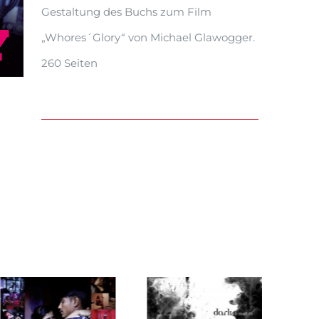
Gestaltung des Buchs zum Film
„Whores´Glory“ von Michael Glawogger.
260 Seiten